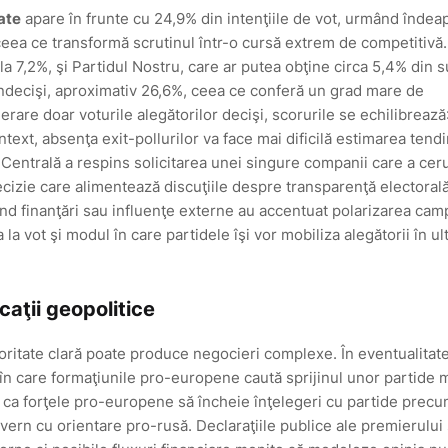
tate
apare în frunte cu 24,9% din intenţiile de vot, urmând înde
eea ce transformă scrutinul într-o cursă extrem de competitivă.
la 7,2%, şi Partidul Nostru, care ar putea obţine circa 5,4% din su
 indecişi, aproximativ 26,6%, ceea ce conferă un grad mare de
derare doar voturile alegătorilor decişi, scorurile se echilibrează
ext, absenţa exit-pollurilor va face mai dificilă estimarea tendi
Centrală a respins solicitarea unei singure companii care a ceru
decizie care alimentează discuţiile despre transparenţă electorală
rivind finanţări sau influenţe externe au accentuat polarizarea cam
a vot şi modul în care partidele îşi vor mobiliza alegătorii în ul
caţii geopolitice
ajoritate clară poate produce negocieri complexe. În eventualitate
 în care formaţiunile pro-europene caută sprijinul unor partide 
il ca forţele pro-europene să încheie înţelegeri cu partide prec
ern cu orientare pro-rusă. Declaraţiile publice ale premierului 