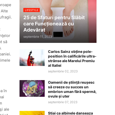
aproape
LIFESTYLE
 Alte
25 de Sfaturi pentru Slăbit
fragii.
care Funcționează cu
Adevărat
:
nţelor
septembrie 11, 2023
t să
.
Carlos Sainz obține pole-
paniei.
position în calificările ultra-
timele
strânse ale Marelui Premiu
al Italiei
septembrie 02, 2023
Oamenii de știință reușesc
să creeze cu succes un
a în
embrion uman fără spermă,
ovule și uter
mai
septembrie 07, 2023
um
şi ale
Stiai ca albinele danseaza