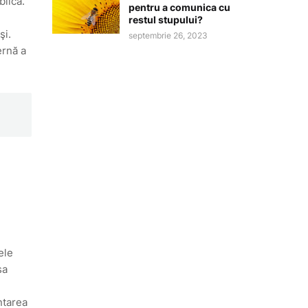
blică.
pentru a comunica cu
restul stupului?
şi.
septembrie 26, 2023
ernă a
ele
sa
ntarea