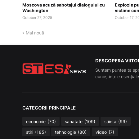
Moscova acuză sabotajul dialogului cu
Explozie pu
Washington
victime co
October 27, 2025
October 17, 2
Mai nouă
DESCOPERA VIITOR
Suntem puntea ta spr
cunoștințele esenția
CATEGORII PRINCIPALE
economie
(70)
sanatate
(109)
stiinta
(99)
stiri
(185)
tehnologie
(80)
video
(7)