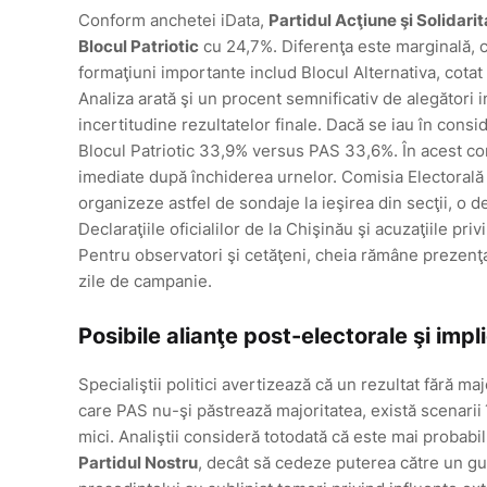
Conform anchetei iData,
Partidul Acţiune şi Solidari
Blocul Patriotic
cu 24,7%. Diferenţa este marginală, c
formaţiuni importante includ Blocul Alternativa, cotat 
Analiza arată şi un procent semnificativ de alegători
incertitudine rezultatelor finale. Dacă se iau în consi
Blocul Patriotic 33,9% versus PAS 33,6%. În acest cont
imediate după închiderea urnelor. Comisia Electorală 
organizeze astfel de sondaje la ieşirea din secţii, o 
Declaraţiile oficialilor de la Chişinău şi acuzaţiile p
Pentru observatori şi cetăţeni, cheia rămâne prezenţa l
zile de campanie.
Posibile alianţe post-electorale şi impli
Specialiştii politici avertizează că un rezultat fără m
care PAS nu-şi păstrează majoritatea, există scenarii
mici. Analiştii consideră totodată că este mai probab
Partidul Nostru
, decât să cedeze puterea către un guv