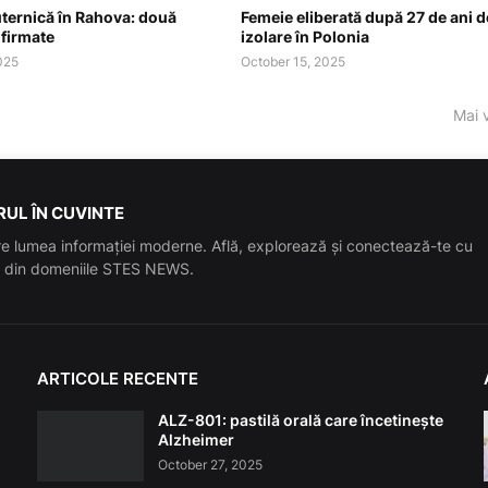
ternică în Rahova: două
Femeie eliberată după 27 de ani d
nfirmate
izolare în Polonia
025
October 15, 2025
Mai 
UL ÎN CUVINTE
e lumea informației moderne. Află, explorează și conectează-te cu
le din domeniile STES NEWS.
ARTICOLE RECENTE
ALZ-801: pastilă orală care încetinește
Alzheimer
October 27, 2025