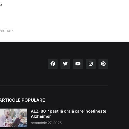
e
veche
ARTICOLE POPULARE
ALZ-801: pastilă orală care încetinește
Alzheimer
octombrie 27, 2025