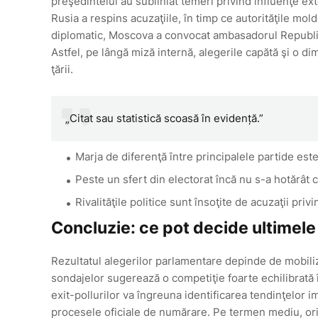
preşedintelui au subliniat temeri privind influenţe ex
Rusia a respins acuzaţiile, în timp ce autorităţile m
diplomatic, Moscova a convocat ambasadorul Republici
Astfel, pe lângă miză internă, alegerile capătă şi o d
ţării.
„Citat sau statistică scoasă în evidență.”
Marja de diferenţă între principalele partide est
Peste un sfert din electorat încă nu s-a hotărât 
Rivalităţile politice sunt însoţite de acuzaţii priv
Concluzie: ce pot decide ultimele 
Rezultatul alegerilor parlamentare depinde de mobiliza
sondajelor sugerează o competiţie foarte echilibrată î
exit-pollurilor va îngreuna identificarea tendinţelor 
procesele oficiale de numărare. Pe termen mediu, oric