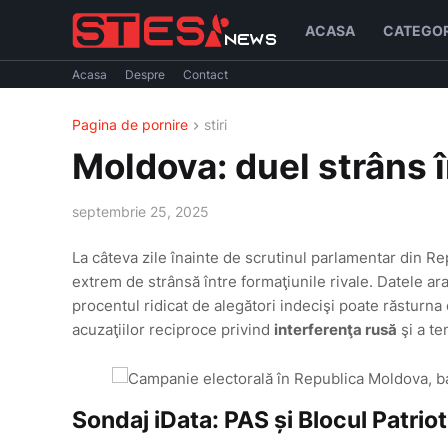
ACASA
CATEGOR
Acasa
Despre
Contact
Pagina de pornire
stiri
Moldova: duel strâns î
septembrie 25, 2025
La câteva zile înainte de scrutinul parlamentar din R
extrem de strânsă între formaţiunile rivale. Datele a
procentul ridicat de alegători indecişi poate răsturna 
acuzaţiilor reciproce privind
interferenţa rusă
şi a te
Sondaj iData: PAS și Blocul Patriot