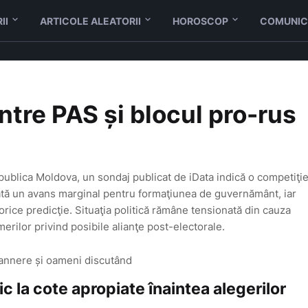
II
ARTICOLE ALEATORII
HOROSCOP
COMUNIC
ntre PAS și blocul pro-rus
epublica Moldova, un sondaj publicat de iData indică o competiţi
rată un avans marginal pentru formaţiunea de guvernământ, iar
orice predicţie. Situaţia politică rămâne tensionată din cauza
merilor privind posibile alianţe post-electorale.
ic la cote apropiate înaintea alegerilor