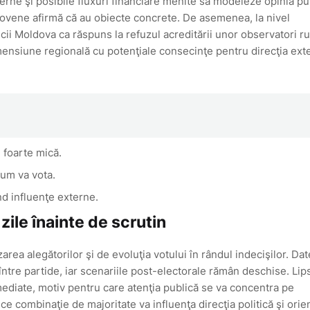
terne şi posibile fluxuri financiare menite să modeleze opinia pu
oldovene afirmă că au obiecte concrete. De asemenea, la nivel
i Moldova ca răspuns la refuzul acreditării unor observatori ru
imensiune regională cu potenţiale consecinţe pentru direcţia ext
e foarte mică.
cum va vota.
ind influenţe externe.
zile înainte de scrutin
rea alegătorilor şi de evoluţia votului în rândul indecişilor. Dat
ntre partide, iar scenariile post-electorale rămân deschise. Lip
imediate, motiv pentru care atenţia publică se va concentra pe
e combinaţie de majoritate va influenţa direcţia politică şi orie