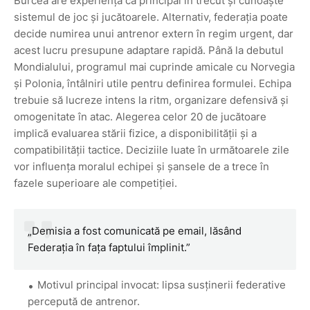
Burcea are experiență ca principal în trecut și cunoaște
sistemul de joc și jucătoarele. Alternativ, federația poate
decide numirea unui antrenor extern în regim urgent, dar
acest lucru presupune adaptare rapidă. Până la debutul
Mondialului, programul mai cuprinde amicale cu Norvegia
și Polonia, întâlniri utile pentru definirea formulei. Echipa
trebuie să lucreze intens la ritm, organizare defensivă și
omogenitate în atac. Alegerea celor 20 de jucătoare
implică evaluarea stării fizice, a disponibilității și a
compatibilității tactice. Deciziile luate în următoarele zile
vor influența moralul echipei și șansele de a trece în
fazele superioare ale competiției.
„Demisia a fost comunicată pe email, lăsând
Federația în fața faptului împlinit.”
Motivul principal invocat: lipsa susținerii federative
percepută de antrenor.