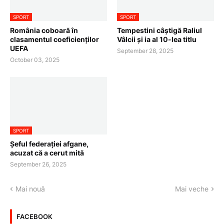
SPORT
SPORT
România coboară în
Tempestini câștigă Raliul
clasamentul coeficienților
Vâlcii și ia al 10-lea titlu
UEFA
September 28, 2025
October 03, 2025
SPORT
Șeful federației afgane,
acuzat că a cerut mită
September 26, 2025
Mai nouă
Mai veche
FACEBOOK