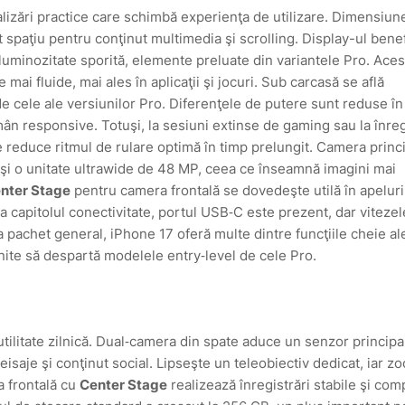
alizări practice care schimbă experienţa de utilizare. Dimensiun
t spaţiu pentru conţinut multimedia şi scrolling. Display-ul bene
luminozitate sporită, elemente preluate din variantele Pro. Aces
e mai fluide, mai ales în aplicaţii şi jocuri. Sub carcasă se află
 cele ale versiunilor Pro. Diferenţele de putere sunt reduse în
mân respon­sive. Totuşi, la sesiuni extinse de gaming sau la înreg
e reduce ritmul de rulare optimă în timp prelungit. Camera princ
 şi o unitate ultrawide de 48 MP, ceea ce înseamnă imagini mai
nter Stage
pentru camera frontală se dovedeşte utilă în apeluri
La capitolul conectivitate, portul USB‑C este prezent, dar viteze
a pachet general, iPhone 17 oferă multe dintre funcţiile cheie al
ite să despartă modelele entry‑level de cele Pro.
utilitate zilnică. Dual‑camera din spate aduce un senzor principa
eisaje şi conţinut social. Lipseşte un teleobiectiv dedicat, iar z
 frontală cu
Center Stage
realizează înregistrări stabile şi comp