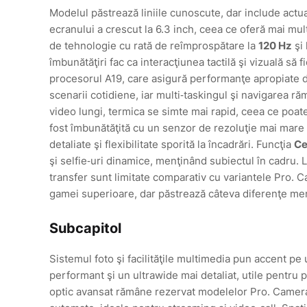
Modelul păstrează liniile cunoscute, dar include actu
ecranului a crescut la 6.3 inch, ceea ce oferă mai mul
de tehnologie cu rată de reîmprospătare la
120 Hz
şi 
îmbunătăţiri fac ca interacţiunea tactilă şi vizuală să fi
procesorul A19, care asigură performanţe apropiate de
scenarii cotidiene, iar multi‑taskingul şi navigarea ră
video lungi, termica se simte mai rapid, ceea ce poat
fost îmbunătăţită cu un senzor de rezoluţie mai mare
detaliate şi flexibilitate sporită la încadrări. Funcţia
Ce
şi selfie‑uri dinamice, menţinând subiectul în cadru. 
transfer sunt limitate comparativ cu variantele Pro. C
gamei superioare, dar păstrează câteva diferenţe men
Subcapitol
Sistemul foto şi facilităţile multimedia pun accent pe 
performant şi un ultrawide mai detaliat, utile pentru p
optic avansat rămâne rezervat modelelor Pro. Camera