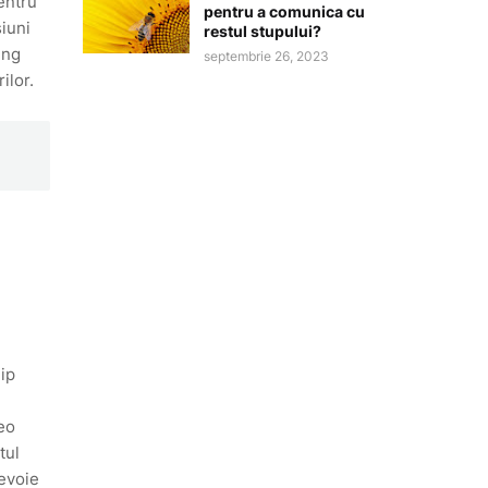
entru
pentru a comunica cu
siuni
restul stupului?
ing
septembrie 26, 2023
ilor.
ip
deo
tul
evoie