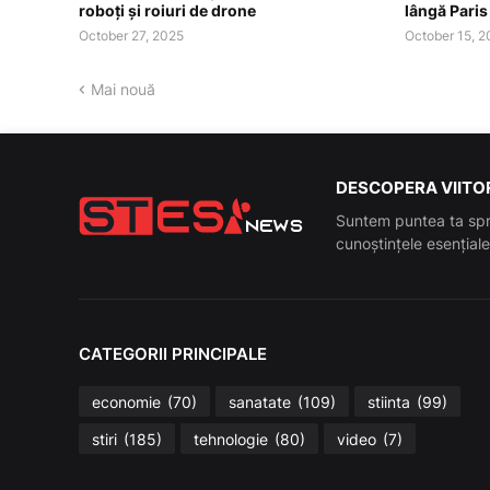
roboți și roiuri de drone
lângă Paris
October 27, 2025
October 15, 
Mai nouă
DESCOPERA VIITOR
Suntem puntea ta spr
cunoștințele esenția
CATEGORII PRINCIPALE
economie
(70)
sanatate
(109)
stiinta
(99)
stiri
(185)
tehnologie
(80)
video
(7)