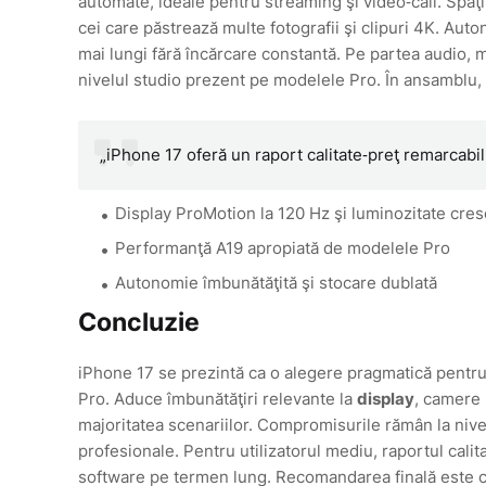
automate, ideale pentru streaming şi video‑call. Spaţ
cei care păstrează multe fotografii şi clipuri 4K. Auton
mai lungi fără încărcare constantă. Pe partea audio, m
nivelul studio prezent pe modelele Pro. În ansamblu, 
„iPhone 17 oferă un raport calitate‑preţ remarcab
Display ProMotion la 120 Hz şi luminozitate cres
Performanţă A19 apropiată de modelele Pro
Autonomie îmbunătăţită şi stocare dublată
Concluzie
iPhone 17 se prezintă ca o alegere pragmatică pentru
Pro. Aduce îmbunătăţiri relevante la
display
, camere
majoritatea scenariilor. Compromisurile rămân la nivel
profesionale. Pentru utilizatorul mediu, raportul cali
software pe termen lung. Recomandarea finală este ca