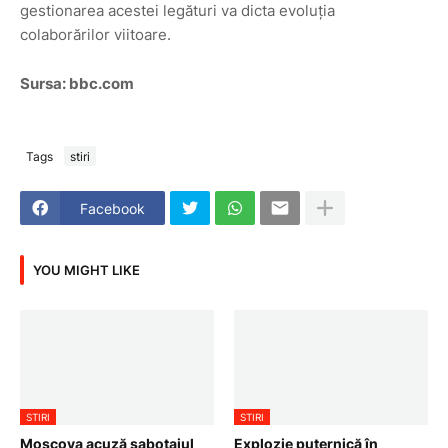
gestionarea acestei legături va dicta evoluția
colaborărilor viitoare.
Sursa: bbc.com
Tags
stiri
Facebook
YOU MIGHT LIKE
STIRI
STIRI
Moscova acuză sabotajul
Explozie puternică în