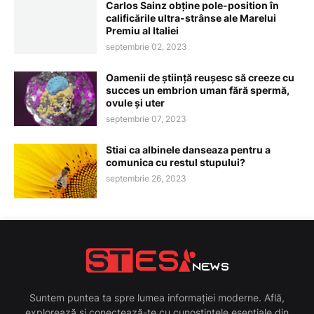
Carlos Sainz obține pole-position în
calificările ultra-strânse ale Marelui
Premiu al Italiei
septembrie 02, 2023
Oamenii de știință reușesc să creeze cu
succes un embrion uman fără spermă,
ovule și uter
septembrie 07, 2023
Stiai ca albinele danseaza pentru a
comunica cu restul stupului?
septembrie 26, 2023
Suntem puntea ta spre lumea informației moderne. Află,
explorează și conectează-te cu cunoștințele esențiale din