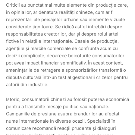
Criticii au punctat mai multe elemente din producție care,
în opinia lor, ar denatura realități chineze, cum ar fi
reprezentări ale peisajelor urbane sau elemente vizuale
considerate jignitoare. Se ridică astfel întrebări despre
responsabilitatea creatorilor, dar și despre rolul artei
fictive în relațiile internaționale. Casele de producţie,
agenţiile și mărcile comerciale se confruntă acum cu
decizii complicate, deoarece boicoturile consumatorilor
pot avea impact financiar semnificativ. În acest context,
amenințările de retragere a sponsorizărilor transformă o
dispută culturală într-un test al gestionării crizelor pentru
actorii din industrie.
Istoric, consumatorii chinezi au folosit puterea economică
pentru a transmite mesaje politice sau naționale.
Campaniile de presiune asupra brandurilor au afectat
nume internaționale în diverse ocazii. Specialiștii în
comunicare recomandă reacții prudente și dialoguri