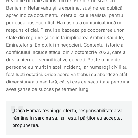
Reacțiile oficiale au fost mixte. Premierul israelian
Benjamin Netanyahu și-a exprimat susținerea publică,
apreciind că documentul oferă o „cale realistă” pentru
perioada post-conflict. Hamas nu a comunicat încă un
răspuns oficial. Planul se bazează pe cooperarea unor
state din regiune și solicită implicarea Arabiei Saudite,
Emiratelor și Egiptului în negocieri. Contextul istoric al
conflictului include atacul din 7 octombrie 2023, care a
dus la pierderi semnificative de vieți. Peste o mie de
persoane au murit în acel incident, iar numeroși civili au
fost luați ostatici. Orice acord va trebui să abordeze atât
dimensiunea umanitară, cât și cea de securitate pentru a
avea șanse de succes pe termen lung.
„Dacă Hamas respinge oferta, responsabilitatea va
rămâne în sarcina sa, iar restul părților au acceptat
propunerea.”