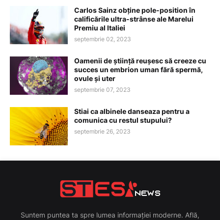
Carlos Sainz obține pole-position în
calificările ultra-strânse ale Marelui
Premiu al Italiei
septembrie 02, 2023
Oamenii de știință reușesc să creeze cu
succes un embrion uman fără spermă,
ovule și uter
septembrie 07, 2023
Stiai ca albinele danseaza pentru a
comunica cu restul stupului?
septembrie 26, 2023
Suntem puntea ta spre lumea informației moderne. Află,