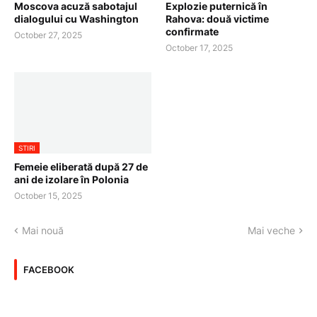
Moscova acuză sabotajul
Explozie puternică în
dialogului cu Washington
Rahova: două victime
confirmate
October 27, 2025
October 17, 2025
STIRI
Femeie eliberată după 27 de
ani de izolare în Polonia
October 15, 2025
Mai nouă
Mai veche
FACEBOOK