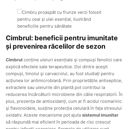
Cimbrul: beneficii pentru imunitate
și prevenirea răcelilor de sezon
Cimbrul
conține uleiuri esențiale şi compuși fenolici care
explică efectele sale terapeutice. Doi dintre aceşti
compuși, timolul şi carvacrolul, au fost studiați pentru
acțiunea lor antimicrobiană. Prin proprietățile antiseptice,
extractele sau uleiurile din plantă pot contribui la
reducerea încărcăturii microbiene din căile respiratorii. În
plus, prezența de antioxidanți, cum ar fi acidul rosmarinic
şi flavonoidele, susține protecția celulară în fața stresului
oxidativ. Aceste mecanisme pot ajuta
sistemul imunitar
să răspundă mai eficient în perioada de risc crescut
pentru infecții sezoniere. Formele de utilizare sunt