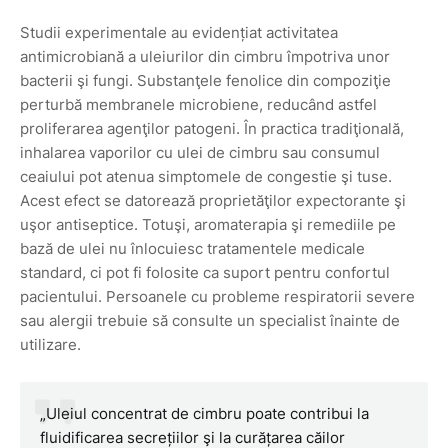
Studii experimentale au evidențiat activitatea
antimicrobiană a uleiurilor din cimbru împotriva unor
bacterii şi fungi. Substanţele fenolice din compoziţie
perturbă membranele microbiene, reducând astfel
proliferarea agenţilor patogeni. În practica tradiţională,
inhalarea vaporilor cu ulei de cimbru sau consumul
ceaiului pot atenua simptomele de congestie şi tuse.
Acest efect se datorează proprietăţilor expectorante şi
uşor antiseptice. Totuşi, aromaterapia şi remediile pe
bază de ulei nu înlocuiesc tratamentele medicale
standard, ci pot fi folosite ca suport pentru confortul
pacientului. Persoanele cu probleme respiratorii severe
sau alergii trebuie să consulte un specialist înainte de
utilizare.
„Uleiul concentrat de cimbru poate contribui la
fluidificarea secrețiilor şi la curățarea căilor