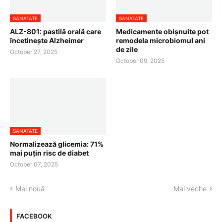
SANATATE
SANATATE
ALZ-801: pastilă orală care
Medicamente obișnuite pot
încetinește Alzheimer
remodela microbiomul ani
de zile
October 27, 2025
October 09, 2025
SANATATE
Normalizează glicemia: 71%
mai puțin risc de diabet
October 07, 2025
Mai nouă
Mai veche
FACEBOOK