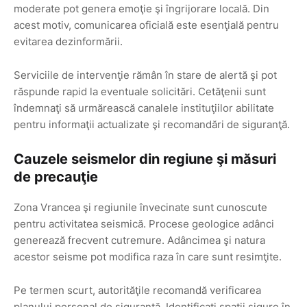
moderate pot genera emoţie şi îngrijorare locală. Din
acest motiv, comunicarea oficială este esenţială pentru
evitarea dezinformării.
Serviciile de intervenţie rămân în stare de alertă şi pot
răspunde rapid la eventuale solicitări. Cetăţenii sunt
îndemnaţi să urmărească canalele instituţiilor abilitate
pentru informaţii actualizate şi recomandări de siguranţă.
Cauzele seismelor din regiune şi măsuri
de precauţie
Zona Vrancea şi regiunile învecinate sunt cunoscute
pentru activitatea seismică. Procese geologice adânci
generează frecvent cutremure. Adâncimea şi natura
acestor seisme pot modifica raza în care sunt resimţite.
Pe termen scurt, autorităţile recomandă verificarea
planului personal de siguranţă. Identificaţi spaţii sigure în