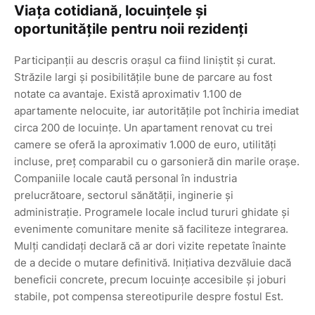
Viața cotidiană, locuințele și
oportunitățile pentru noii rezidenți
Participanții au descris orașul ca fiind liniștit și curat.
Străzile largi și posibilitățile bune de parcare au fost
notate ca avantaje. Există aproximativ 1.100 de
apartamente nelocuite, iar autoritățile pot închiria imediat
circa 200 de locuințe. Un apartament renovat cu trei
camere se oferă la aproximativ 1.000 de euro, utilități
incluse, preț comparabil cu o garsonieră din marile orașe.
Companiile locale caută personal în industria
prelucrătoare, sectorul sănătății, inginerie și
administrație. Programele locale includ tururi ghidate și
evenimente comunitare menite să faciliteze integrarea.
Mulți candidați declară că ar dori vizite repetate înainte
de a decide o mutare definitivă. Inițiativa dezvăluie dacă
beneficii concrete, precum locuințe accesibile și joburi
stabile, pot compensa stereotipurile despre fostul Est.