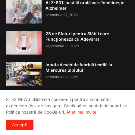
ALZ-801: pastilă orală care încetinește
Alzheimer
octombrie 27, 2025
25 de Sfaturi pentru Slăbit care
Funcționează cu Adevărat
septembrie 11, 2023
Innofa deschide fabrică textilă la
Miercurea Sibiului
octombrie 07, 2025
STES NEWS utilizează cookie-uri pentru a îmbunătăți
experiența dvs. de navigare. Continuând, sunteți de acord cu
Acasa
Despre Noi
T&C
Contact
Politica noastră de Cookie-uri.
Aflati mai multe
Copyright ©
2026
STES NEWS - Știri, Tehnologie, Economie,
Accept!
Sănătate