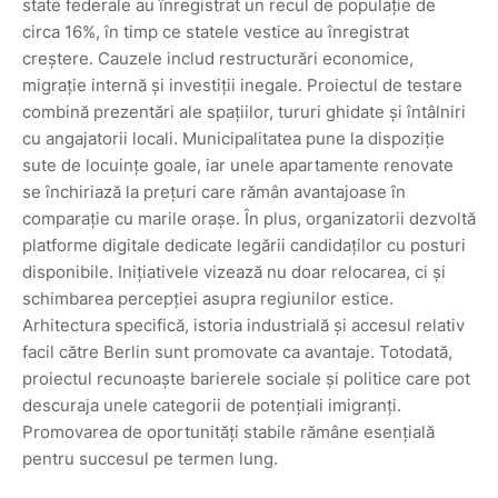
state federale au înregistrat un recul de populație de
circa 16%, în timp ce statele vestice au înregistrat
creștere. Cauzele includ restructurări economice,
migrație internă și investiții inegale. Proiectul de testare
combină prezentări ale spațiilor, tururi ghidate și întâlniri
cu angajatorii locali. Municipalitatea pune la dispoziție
sute de locuințe goale, iar unele apartamente renovate
se închiriază la prețuri care rămân avantajoase în
comparație cu marile orașe. În plus, organizatorii dezvoltă
platforme digitale dedicate legării candidaților cu posturi
disponibile. Inițiativele vizează nu doar relocarea, ci și
schimbarea percepției asupra regiunilor estice.
Arhitectura specifică, istoria industrială și accesul relativ
facil către Berlin sunt promovate ca avantaje. Totodată,
proiectul recunoaște barierele sociale și politice care pot
descuraja unele categorii de potențiali imigranți.
Promovarea de oportunități stabile rămâne esențială
pentru succesul pe termen lung.