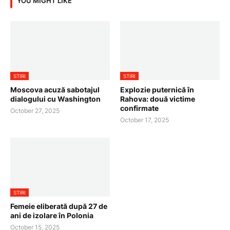
YOU MIGHT LIKE
STIRI
STIRI
Moscova acuză sabotajul
Explozie puternică în
dialogului cu Washington
Rahova: două victime
confirmate
October 27, 2025
October 17, 2025
STIRI
Femeie eliberată după 27 de
ani de izolare în Polonia
October 15, 2025