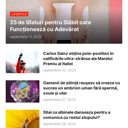
LIFESTYLE
25 de Sfaturi pentru Slăbit care
Funcționează cu Adevărat
septembrie 11, 2023
Carlos Sainz obține pole-position în
calificările ultra-strânse ale Marelui
Premiu al Italiei
septembrie 02, 2023
Oamenii de știință reușesc să creeze cu
succes un embrion uman fără spermă,
ovule și uter
septembrie 07, 2023
Stiai ca albinele danseaza pentru a
comunica cu restul stupului?
septembrie 26, 2023