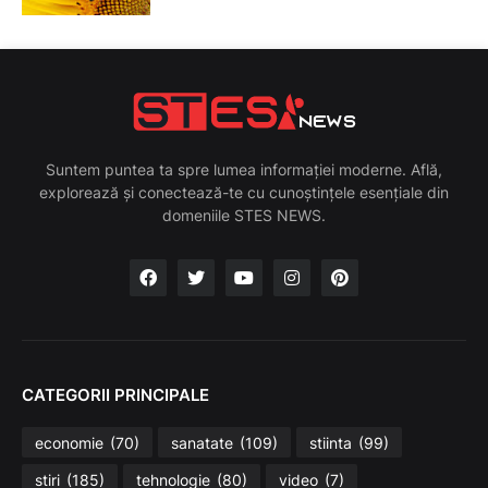
Suntem puntea ta spre lumea informației moderne. Află,
explorează și conectează-te cu cunoștințele esențiale din
domeniile STES NEWS.
CATEGORII PRINCIPALE
economie
(70)
sanatate
(109)
stiinta
(99)
stiri
(185)
tehnologie
(80)
video
(7)