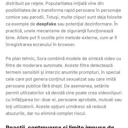
distribuit pe reţele. Popularitatea iniţială vine din
posibilitatea de a transforma rapid persoane în personaje
comice sau parodii. Totuşi, multe clipuri sunt deja folosite
ca exemple de
deepfake
sau potenţial dezinformare. În
practică, unele mecanisme de siguranţă funcţionează
bine. Altele pot fi ocolite prin metode externe, cum ar fi
înregistrarea ecranului în browser.
Pe plan tehnic, Sora combină modele de sinteză video cu
filtre de moderare automate. Aceste filtre detectează
termeni sensibili şi interzic anumite prompturi, în special
cele care pot genera conţinut sexualizat sau care imită
persoane publice fără drept. De asemenea, setările
permit utilizatorilor să decidă cine poate crea videoclipuri
cu înfăţişarea lor: doar ei, persoane aprobate, mutuali sau
toţi utilizatorii. Aceste opţiuni urmăresc să reducă
abuzurile, dar nu elimină complet riscul.
Reacţii, controverse şi limite impuse de