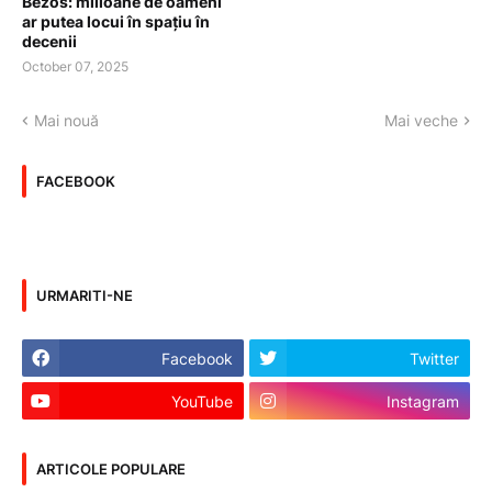
Bezos: milioane de oameni
ar putea locui în spațiu în
decenii
October 07, 2025
Mai nouă
Mai veche
FACEBOOK
URMARITI-NE
Facebook
Twitter
YouTube
Instagram
ARTICOLE POPULARE