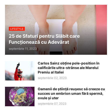
LIFESTYLE
25 de Sfaturi pentru Slăbit care
Funcționează cu Adevărat
septembrie 11, 2023
Carlos Sainz obține pole-position în
calificările ultra-strânse ale Marelui
Premiu al Italiei
septembrie 02, 2023
Oamenii de știință reușesc să creeze cu
succes un embrion uman fără spermă,
ovule și uter
septembrie 07, 2023