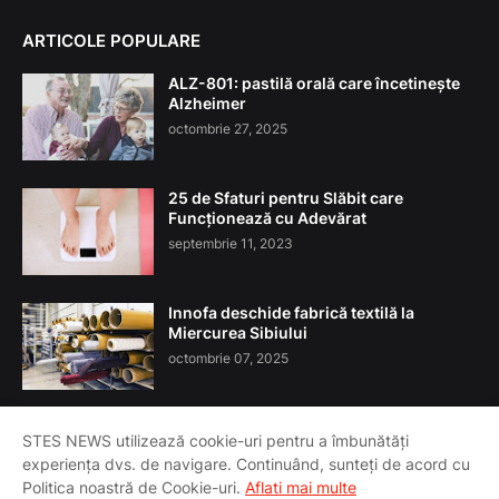
ARTICOLE POPULARE
ALZ-801: pastilă orală care încetinește
Alzheimer
octombrie 27, 2025
25 de Sfaturi pentru Slăbit care
Funcționează cu Adevărat
septembrie 11, 2023
Innofa deschide fabrică textilă la
Miercurea Sibiului
octombrie 07, 2025
STES NEWS utilizează cookie-uri pentru a îmbunătăți
experiența dvs. de navigare. Continuând, sunteți de acord cu
Acasa
Despre Noi
T&C
Contact
Politica noastră de Cookie-uri.
Aflati mai multe