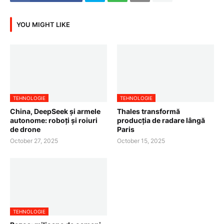
YOU MIGHT LIKE
TEHNOLOGIE
TEHNOLOGIE
China, DeepSeek și armele
Thales transformă
autonome: roboți și roiuri
producția de radare lângă
de drone
Paris
October 27, 2025
October 15, 2025
TEHNOLOGIE