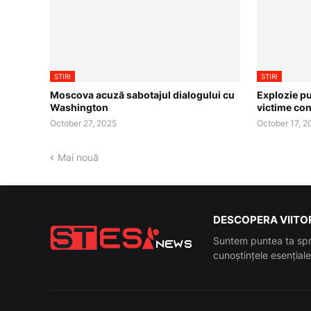
STIRI
STIRI
Moscova acuză sabotajul dialogului cu
Explozie pu
Washington
victime co
October 27, 2025
October 17, 2
Mai nouă
DESCOPERA VIITOR
Suntem puntea ta spr
cunoștințele esenția