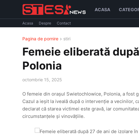
ACASA
CATEGOR
Acasa
Despre
Contact
Pagina de pornire
stiri
Femeie eliberată după 
Polonia
octombrie 15, 2025
O femeie din orașul Swietochlowice, Polonia, a fost gă
Cazul a ieșit la iveală după o intervenție a vecinilor, 
declarat că starea victimei este gravă, iar comunitate
circumstanțele și vinovățiile.