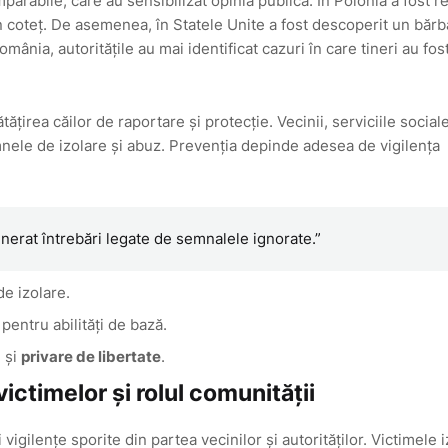
parabile, care au sensibilizat opinia publică. În Polonia a fost re
-un coteț. De asemenea, în Statele Unite a fost descoperit un bărb
omânia, autoritățile au mai identificat cazuri în care tineri au fos
irea căilor de raportare și protecție. Vecinii, serviciile sociale
ele de izolare și abuz. Prevenția depinde adesea de vigilența
nerat întrebări legate de semnalele ignorate.”
de izolare.
entru abilități de bază.
z
și
privare de libertate
.
victimelor și rolul comunității
gilențe sporite din partea vecinilor și autorităților. Victimele i