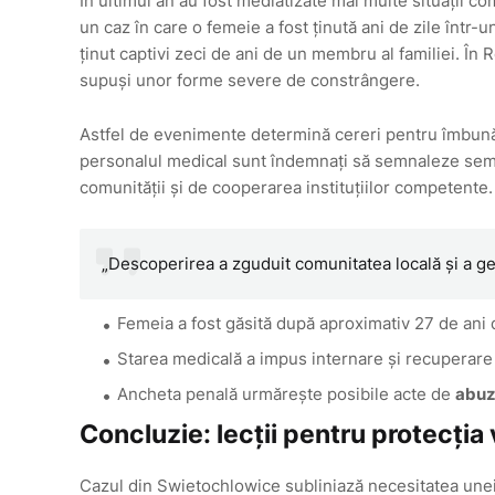
În ultimul an au fost mediatizate mai multe situații com
un caz în care o femeie a fost ținută ani de zile într
ținut captivi zeci de ani de un membru al familiei. În R
supuși unor forme severe de constrângere.
Astfel de evenimente determină cereri pentru îmbunătăț
personalul medical sunt îndemnați să semnaleze semn
comunității și de cooperarea instituțiilor competente.
„Descoperirea a zguduit comunitatea locală și a ge
Femeia a fost găsită după aproximativ 27 de ani 
Starea medicală a impus internare și recuperare p
Ancheta penală urmărește posibile acte de
abu
Concluzie: lecții pentru protecția 
Cazul din Swietochlowice subliniază necesitatea unei vi