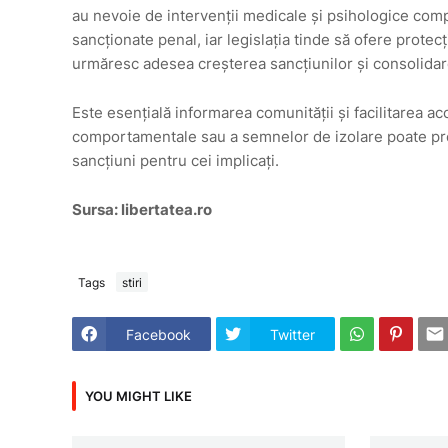
au nevoie de intervenții medicale și psihologice compl
sancționate penal, iar legislația tinde să ofere protecț
urmăresc adesea creșterea sancțiunilor și consolida
Este esențială informarea comunității și facilitarea a
comportamentale sau a semnelor de izolare poate preve
sancțiuni pentru cei implicați.
Sursa: libertatea.ro
Tags
stiri
Facebook
Twitter
YOU MIGHT LIKE