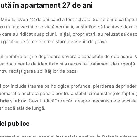
ută în apartament 27 de ani
 Mirella, avea 42 de ani când a fost salvată. Sursele indică faptu
tau în fața vecinilor o viață normală, susținând că locuiesc doar c
care au ridicat suspiciuni. Inițial, proprietarii au refuzat să des
au găsit-o pe femeie într-o stare deosebit de gravă.
lul membrelor și o degradare severă a capacității de deplasare. 
ea documente de identitate și a necesitat tratament de urgență
tru recâștigarea abilităților de bază.
i
pot include traume psihologice profunde, pierderea deprinder
 demarat o anchetă penală pentru a stabili circumstanțele faptei 
rtate
și
abuz
. Cazul ridică întrebări despre mecanismele sociale
rioadă atât de lungă.
iei publice