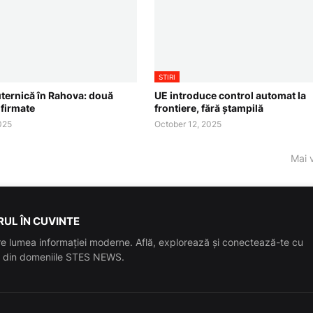
STIRI
ternică în Rahova: două
UE introduce control automat la
nfirmate
frontiere, fără ștampilă
025
October 12, 2025
Mai 
UL ÎN CUVINTE
e lumea informației moderne. Află, explorează și conectează-te cu
le din domeniile STES NEWS.