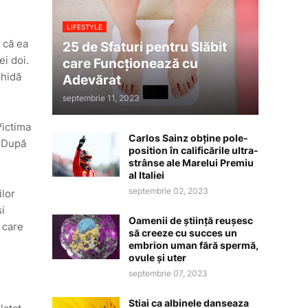
LIFESTYLE
l că ea
25 de Sfaturi pentru Slăbit
ei doi.
care Funcționează cu
chidă
Adevărat
septembrie 11, 2023
Victima
Carlos Sainz obține pole-
. După
position în calificările ultra-
strânse ale Marelui Premiu
al Italiei
septembrie 02, 2023
ilor
și
Oamenii de știință reușesc
 care
să creeze cu succes un
embrion uman fără spermă,
ovule și uter
septembrie 07, 2023
Stiai ca albinele danseaza