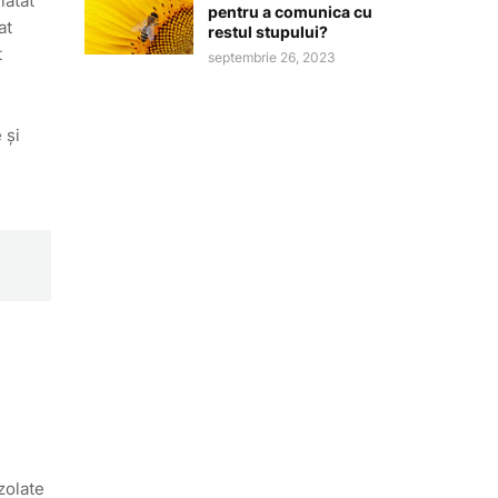
latat
pentru a comunica cu
at
restul stupului?
t
septembrie 26, 2023
 și
zolate