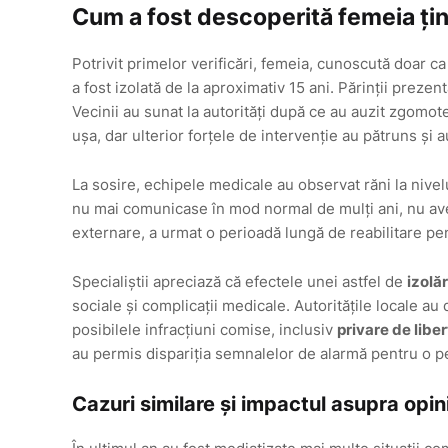
Cum a fost descoperită femeia țin
Potrivit primelor verificări, femeia, cunoscută doar ca
a fost izolată de la aproximativ 15 ani. Părinții prezen
Vecinii au sunat la autorități după ce au auzit zgomote 
ușa, dar ulterior forțele de intervenție au pătruns și 
La sosire, echipele medicale au observat răni la nive
nu mai comunicase în mod normal de mulți ani, nu av
externare, a urmat o perioadă lungă de reabilitare pen
Specialiștii apreciază că efectele unei astfel de
izolăr
sociale și complicații medicale. Autoritățile locale au
posibilele infracțiuni comise, inclusiv
privare de libe
au permis dispariția semnalelor de alarmă pentru o pe
Cazuri similare și impactul asupra opin