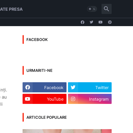
ATE PRESA
FACEBOOK
URMARITI-NE
Facebook
Twitter
nți.
e au
YouTube
Instagram
li
ARTICOLE POPULARE