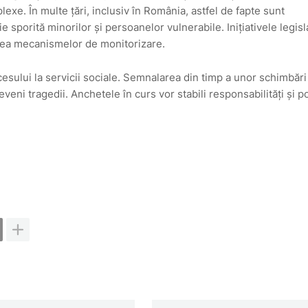
exe. În multe țări, inclusiv în România, astfel de fapte sunt
ie sporită minorilor și persoanelor vulnerabile. Inițiativele legisl
rea mecanismelor de monitorizare.
ccesului la servicii sociale. Semnalarea din timp a unor schimbări
ni tragedii. Anchetele în curs vor stabili responsabilități și po