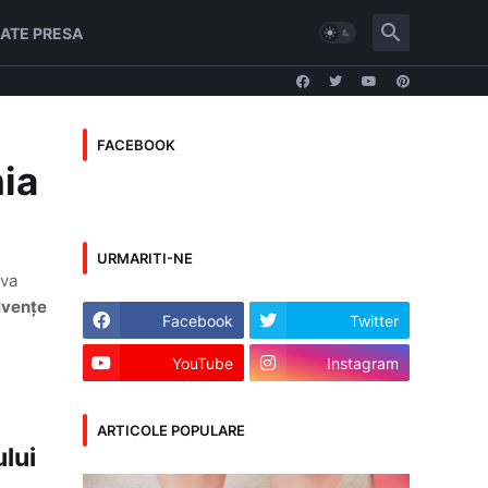
ATE PRESA
FACEBOOK
ia
URMARITI-NE
lva
lvențe
Facebook
Twitter
YouTube
Instagram
ARTICOLE POPULARE
ului