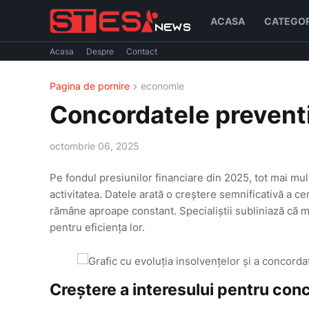
ACASA
CATEGOR
Acasa
Despre
Contact
Pagina de pornire
economie
Concordatele prevent
octombrie 06, 2025
Pe fondul presiunilor financiare din 2025, tot mai mu
activitatea. Datele arată o creștere semnificativă a ce
rămâne aproape constant. Specialiștii subliniază că 
pentru eficiența lor.
Creștere a interesului pentru conc