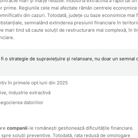
ntracte mari și marje reduse. Industria extractivă a raportat un 
iilor prime. Regiunile cele mai afectate rămân centrele economice
emnificativ din cazuri. Totodată, județe cu baze economice mai f
bstanțiale, semnalând extinderea presiunii financiare în teritoriu
ve mari tind să caute soluții de restructurare mai complexă, în t
nciare.
 fi o strategie de supraviețuire și relansare, nu doar un semnal 
iv în primele opt luni din 2025
ive, industrie extractivă
negocierea datoriilor
care
companii
-le românești gestionează dificultățile financiare.
 spre soluții preventive. Totodată, rata redusă de omologare