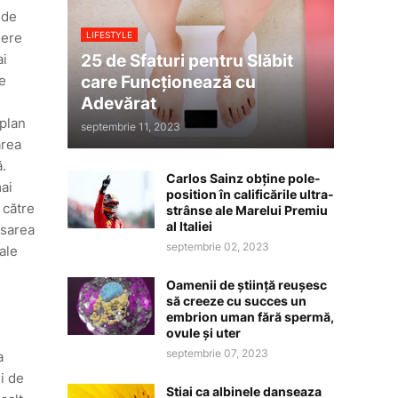
 de
LIFESTYLE
dere
25 de Sfaturi pentru Slăbit
ai
care Funcționează cu
te
Adevărat
 plan
septembrie 11, 2023
area
ă.
Carlos Sainz obține pole-
mai
position în calificările ultra-
 către
strânse ale Marelui Premiu
al Italiei
esarea
septembrie 02, 2023
ale
Oamenii de știință reușesc
să creeze cu succes un
embrion uman fără spermă,
ovule și uter
septembrie 07, 2023
a
i de
Stiai ca albinele danseaza