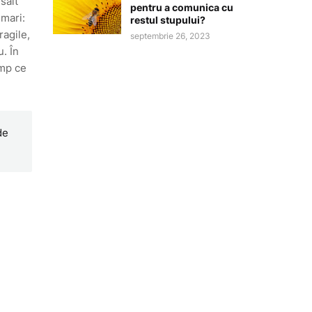
salt
pentru a comunica cu
 mari:
restul stupului?
ragile,
septembrie 26, 2023
. În
imp ce
de