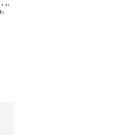
entru
in