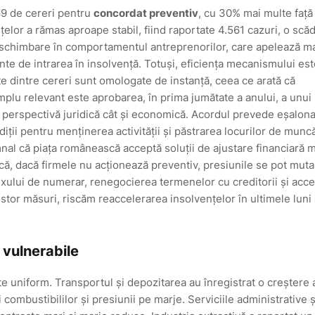
189 de cereri pentru
concordat preventiv
, cu 30% mai multe față
țelor a rămas aproape stabil, fiind raportate 4.561 cazuri, o scă
schimbare în comportamentul antreprenorilor, care apelează m
nte de intrarea în insolvență. Totuși, eficiența mecanismului es
ate dintre cereri sunt omologate de instanță, ceea ce arată că
lu relevant este aprobarea, în prima jumătate a anului, a unui
in perspectivă juridică cât și economică. Acordul prevede eșalon
iții pentru menținerea activității și păstrarea locurilor de munc
mnal că piața românească acceptă soluții de ajustare financiară 
 că, dacă firmele nu acționează preventiv, presiunile se pot muta
uxului de numerar, renegocierea termenelor cu creditorii și acc
stor măsuri, riscăm reaccelerarea insolvențelor în ultimele luni 
 vulnerabile
e uniform. Transportul și depozitarea au înregistrat o creștere 
combustibililor și presiunii pe marje. Serviciile administrative ș