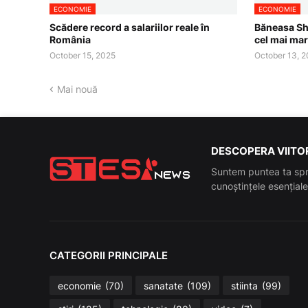
ECONOMIE
ECONOMIE
Scădere record a salariilor reale în
Băneasa Sh
România
cel mai mar
October 15, 2025
October 13, 
Mai nouă
DESCOPERA VIITOR
Suntem puntea ta spr
cunoștințele esenția
CATEGORII PRINCIPALE
economie
(70)
sanatate
(109)
stiinta
(99)