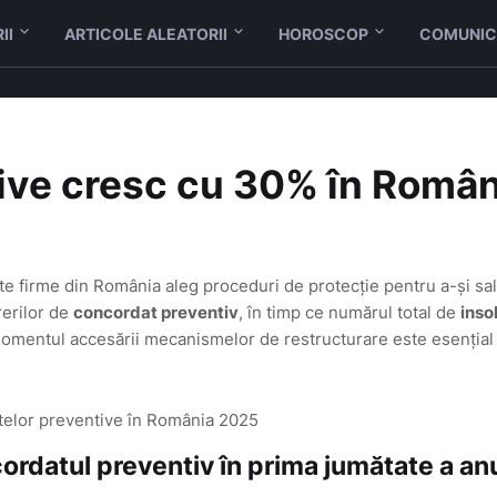
II
ARTICOLE ALEATORII
HOROSCOP
COMUNIC
ive cresc cu 30% în Român
lte firme din România aleg proceduri de protecție pentru a-și sa
rerilor de
concordat preventiv
, în timp ce numărul total de
inso
momentul accesării mecanismelor de restructurare este esențial
ordatul preventiv în prima jumătate a an