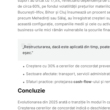
suport au urcat cu 17,5%, reflectând dependența de co
de circa 60%, pe fondul volatilității prețurilor mater
București-Ilfov, Bihor și Cluj însumează un procent s
precum Mehedinți sau Sălaj, au înregistrat creșteri su
această configurație, companiile medii și cele cu acti
business-urile mici rămân vulnerabile la șocurile fina
„Restructurarea, dacă este aplicată din timp, poate
eșec.”
Creștere cu 30% a cererilor de concordat prevent
Sectoare afectate: transport, servicii administrat
Sfaturi practice: protejarea
cash-flow
-ului și re
Concluzie
Evolutionarea din 2025 arată o tranziție în modul în 
Creșterea cererilor de concordat indică o deschidere