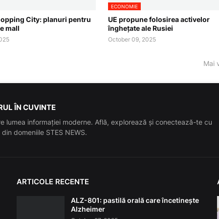
ECONOMIE
opping City: planuri pentru
UE propune folosirea activelor
e mall
înghețate ale Rusiei
2025
October 09, 2025
Mai 
UL ÎN CUVINTE
e lumea informației moderne. Află, explorează și conectează-te cu
le din domeniile STES NEWS.
ARTICOLE RECENTE
ALZ-801: pastilă orală care încetinește
Alzheimer