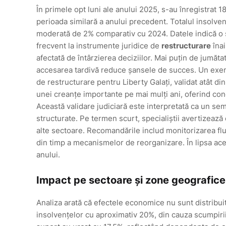
În primele opt luni ale anului 2025, s-au înregistrat 
perioada similară a anului precedent. Totalul insolven
moderată de 2% comparativ cu 2024. Datele indică o 
frecvent la instrumente juridice de
restructurare
înai
afectată de întârzierea deciziilor. Mai puțin de jumăt
accesarea tardivă reduce șansele de succes. Un exemp
de restructurare pentru Liberty Galați, validat atât d
unei creanțe importante pe mai mulți ani, oferind cond
Această validare judiciară este interpretată ca un se
structurate. Pe termen scurt, specialiștii avertizează
alte sectoare. Recomandările includ monitorizarea fl
din timp a mecanismelor de reorganizare. În lipsa ace
anului.
Impact pe sectoare și zone geografice
Analiza arată că efectele economice nu sunt distribuit
insolvențelor cu aproximativ 20%, din cauza scumpirii 