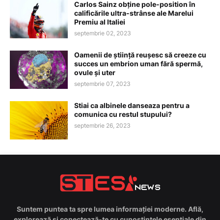
Carlos Sainz obține pole-position în
calificările ultra-strânse ale Marelui
Premiu al Italiei
septembrie 02, 2023
Oamenii de știință reușesc să creeze cu
succes un embrion uman fără spermă,
ovule și uter
septembrie 07, 2023
Stiai ca albinele danseaza pentru a
comunica cu restul stupului?
septembrie 26, 2023
Suntem puntea ta spre lumea informației moderne. Află,
explorează și conectează-te cu cunoștințele esențiale din