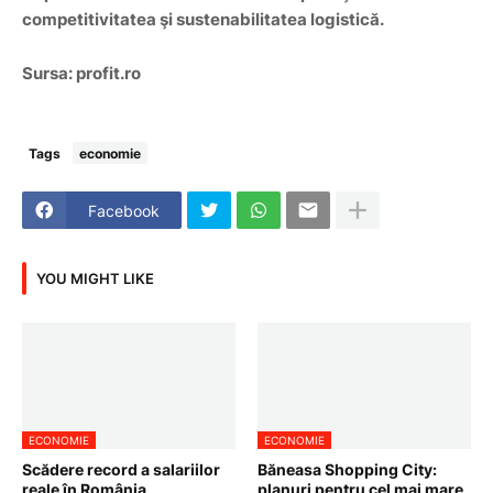
competitivitatea şi sustenabilitatea logistică.
Sursa: profit.ro
Tags
economie
Facebook
YOU MIGHT LIKE
ECONOMIE
ECONOMIE
Scădere record a salariilor
Băneasa Shopping City:
reale în România
planuri pentru cel mai mare