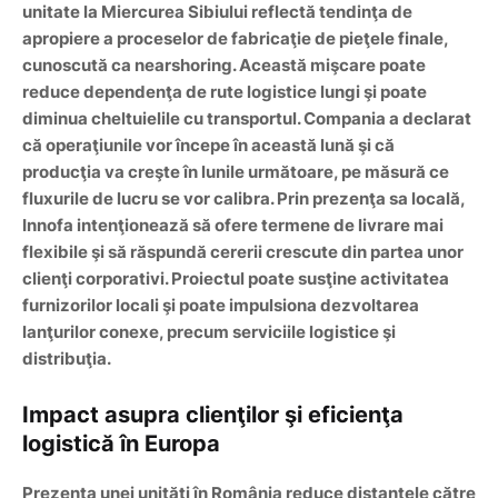
unitate la Miercurea Sibiului reflectă tendinţa de
apropiere a proceselor de fabricaţie de pieţele finale,
cunoscută ca nearshoring. Această mişcare poate
reduce dependenţa de rute logistice lungi şi poate
diminua cheltuielile cu
transportul
. Compania a declarat
că operaţiunile vor începe în această lună şi că
producţia va creşte în lunile următoare, pe măsură ce
fluxurile de lucru se vor calibra. Prin prezenţa sa locală,
Innofa intenţionează să ofere termene de livrare mai
flexibile şi să răspundă cererii crescute din partea unor
clienţi corporativi. Proiectul poate susţine activitatea
furnizorilor locali şi poate impulsiona dezvoltarea
lanţurilor conexe, precum serviciile logistice şi
distribuţia.
Impact asupra clienţilor şi eficienţa
logistică în Europa
Prezenţa unei unităţi în România reduce distanţele către